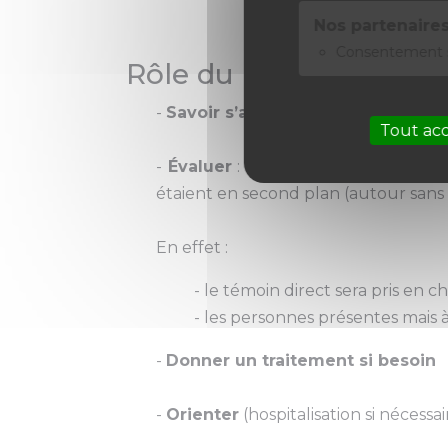
Nos partenaires
Consentement s
Rôle du professionne
-
Savoir s’adapter
à chaque situatio
Tout ac
-
Évaluer
: définir le degré d’implic
étaient en second plan (autour sans v
En effet :
- le témoin direct sera pris en c
- les personnes présentes mais à 
-
Donner un traitement si besoin
-
Orienter
(hospitalisation si néces