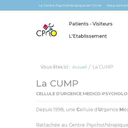
Panneau de gestion des cookies
Le Centre Psychothérapique de l'Orne
Nous contac
Patients - Visiteurs
L'Etablissement
Vous êtes ici :
La CUMP
Accueil
La CUMP
CELLULE D’URGENCE MEDICO-PSYCHOLOGIQ
Depuis 1998, une
C
ellule d’
U
rgence
M
é
Rattachée au Centre Psychothérapique de