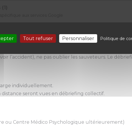
 (1)
pécifique aux services Google
l de la CUMP
n.
cepter
Tout refuser
Personnaliser
Politique de con
ation de la personne par rapport à l’accident, différenc
oir l’accident), ne pas oublier les sauveteurs. Le débriefi
harge individuellement.
distance seront vues en débriefing collectif.
saire ou Centre Médico Psychologique ultérieurement)