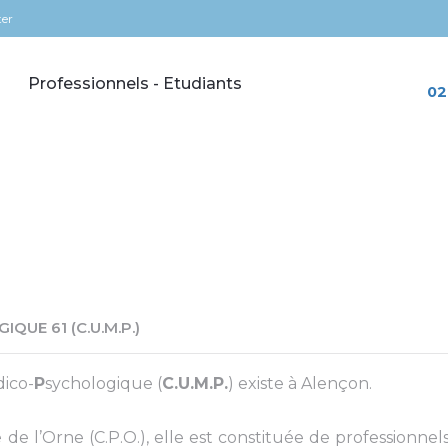
ter
Professionnels - Etudiants
02
UE 61 (C.U.M.P.)
dico-
P
sychologique (
C.U.M.P.
) existe à Alençon.
 l’Orne (C.P.O.), elle est constituée de professionnels 