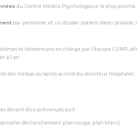
onnées
du Centre Médico Psychologique le plus proche, d
ement
par personne, et un dossier patient dans cariatide, s’i
victimes et témoins pris en charge par l’équipe CUMP, a
t à 1 an.
ès des médias qu’après accord du directeur hospitalier.
es devant être prévenues sont :
catastrophe-déclenchement plan rouge, plan blanc)