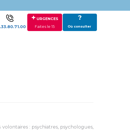
+
?
URGENCES
.33.80.71.00
Faites le 15
Où consulter
volontaires : psychiatres, psychologues,