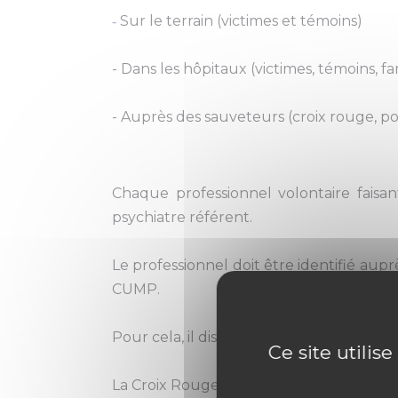
Sur le terrain (victimes et témoins)
-
- Dans les hôpitaux (victimes, témoins, fa
- Auprès des sauveteurs (croix rouge, p
Chaque professionnel volontaire faisan
psychiatre référent.
Le professionnel doit être identifié aup
CUMP.
Pour cela, il dispose de blousons CUMP,
Ce site utilis
La Croix Rouge gère la logistique (si néc