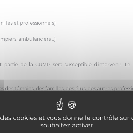
milles et professionnels)
ompiers, ambulanciers…)
t partie de la CUMP sera susceptible d’intervenir. Le
rès des témoins, des familles, des élus, des autres prof
 de badges et de plaques magnétiques pour les véhicule
e des cookies et vous donne le contrôle su
souhaitez activer
essaire) : distribution de couvertures, de nourriture…