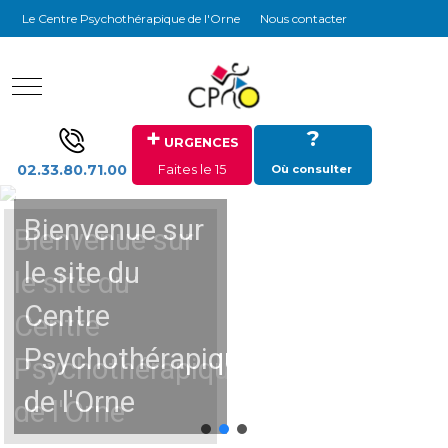
Le Centre Psychothérapique de l'Orne
Nous contacter
Mobile Menu Toggle
+
?
URGENCES
02.33.80.71.00
Faites le 15
Où consulter
Bienvenue sur
Bienvenue sur
le site du
le site du
Centre
Centre
Psychothérapique
Psychothérapique
de l'Orne
de l'Orne