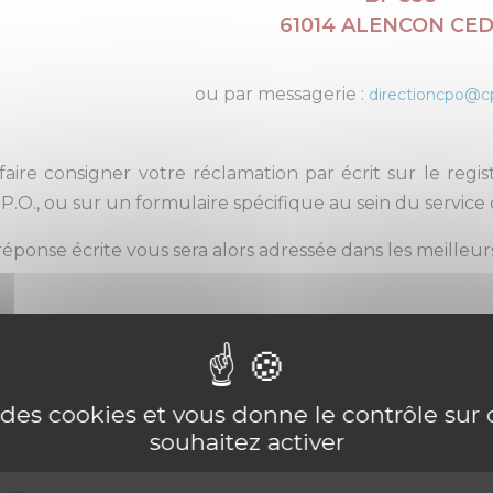
61014 ALENCON CE
ou par messagerie :
directioncpo@c
 faire consigner votre réclamation par écrit sur le regi
.P.O., ou sur un formulaire spécifique au sein du service 
éponse écrite vous sera alors adressée dans les meilleurs
us avez besoin d’informations complémentaires, il vous es
BUREAU DES ENTREES
SECRET
e des cookies et vous donne le contrôle su
ALENÇON
SANTE
souhaitez activer
02.33.80.71.10
(