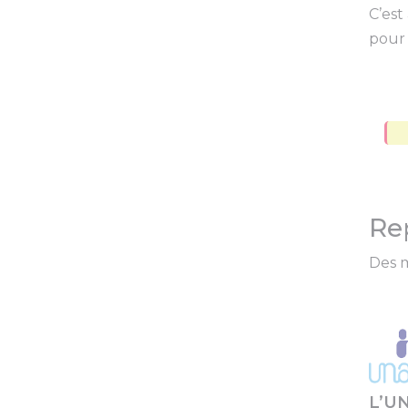
C’est
pour
Re
Des m
L’UN