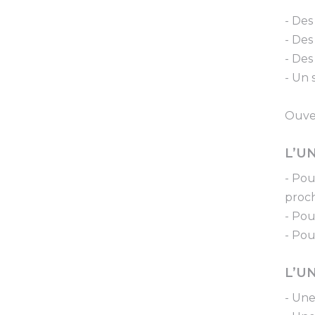
- Des
- Des
- Des
- Un 
Ouver
L’UN
- Pou
proch
- Pou
- Pou
L’UN
- Une