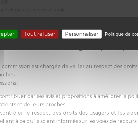
de 8h3
 (1)
pécifique aux services Google
cepter
Tout refuser
Personnaliser
Politique de con
mmission des Usagers (CDU)
 commission est chargée de veiller au respect des droits 
rches.
issions :
 contribuer par ses avis et propositions à améliorer la pol
atients et de leurs proches,
 contrôler le respect des droits des usagers et les a
eillant à ce qu’ils soient informés sur les voies de recours 