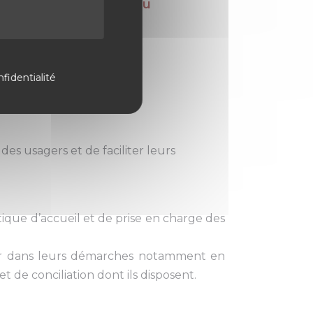
0 à 17h00 - du Lundi au
Vendredi
fidentialité
des usagers et de faciliter leurs
itique d’accueil et de prise en charge des
ider dans leurs démarches notamment en
et de conciliation dont ils disposent.