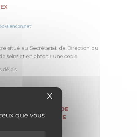
DEX
po-alencon.net
stre situé au Secrétariat de Direction du
de soins et en obtenir une copie.
 délais.
X
Masquer le bandea
t possible de contacter le :
ARIAT DU SERVICE DE
r ceux que vous
 MENTALE DE L’AIGLE
02 33 24 95 47
(