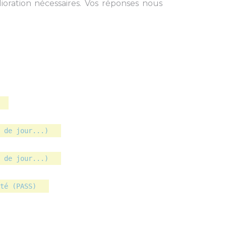
ioration nécessaires. Vos réponses nous
 de jour...)
 de jour...)
té (PASS)