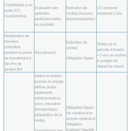
Candidature à un
Evaluation des
Exécution du
CV conservé
poste (CV,
aptitudes
contrat (mesures
maximum 2 ans
coordonnées)
professionnelles
précontractuelles)
du candidat
Réutilisation de
données
Exécution du
Temps de la
collectées
contrat
période d’emploi
pendant la phase
Recrutement
+ 5 ans en archive
de recrutement à
Obligation légale
à compter du
des fins de
départ du salarié
gestion RH
Définir et réaliser
la prise en charge
définie (actes,
traitements
médicamenteux,
soins, éducation
Obligation légale :
thérapeutique,
De création d’un
préparation de la
dossier médical et
sortie)
obligation
d’utiliser l’identité
Transmission des