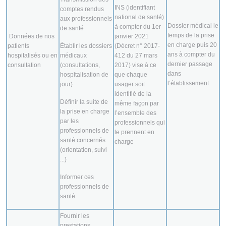
INS (identifiant
comptes rendus
national de santé)
aux professionnels
Dossier médical le
à compter du 1er
de santé
temps de la prise
Données de nos
janvier 2021
en charge puis 20
patients
Établir les dossiers
(Décret n° 2017-
ans à compter du
hospitalisés ou en
médicaux
412 du 27 mars
dernier passage
consultation
(consultations,
2017) vise à ce
dans
hospitalisation de
que chaque
l’établissement
jour)
usager soit
identifié de la
Définir la suite de
même façon par
la prise en charge
l’ensemble des
par les
professionnels qui
professionnels de
le prennent en
santé concernés
charge
(orientation, suivi
...)
Informer ces
professionnels de
santé
Fournir les
prestations