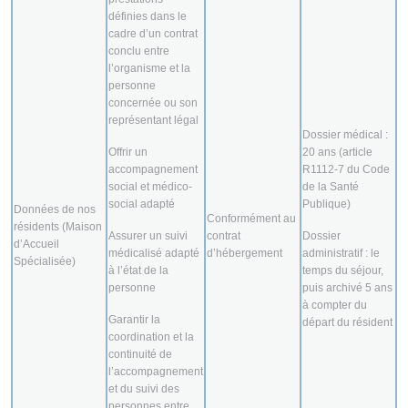
définies dans le
cadre d’un contrat
conclu entre
l’organisme et la
personne
concernée ou son
représentant légal
Dossier médical :
Offrir un
20 ans (article
accompagnement
R1112-7 du Code
social et médico-
de la Santé
social adapté
Publique)
Données de nos
Conformément au
résidents (Maison
Assurer un suivi
contrat
Dossier
d’Accueil
médicalisé adapté
d’hébergement
administratif : le
Spécialisée)
à l’état de la
temps du séjour,
personne
puis archivé 5 ans
à compter du
Garantir la
départ du résident
coordination et la
continuité de
l’accompagnement
et du suivi des
personnes entre