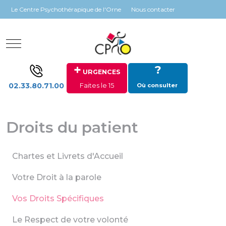
Panneau de gestion des cookies
Le Centre Psychothérapique de l'Orne
Nous contacter
Mobile Menu Toggle
+
?
URGENCES
02.33.80.71.00
Faites le 15
Où consulter
Droits du patient
Chartes et Livrets d'Accueil
Votre Droit à la parole
Vos Droits Spécifiques
Le Respect de votre volonté