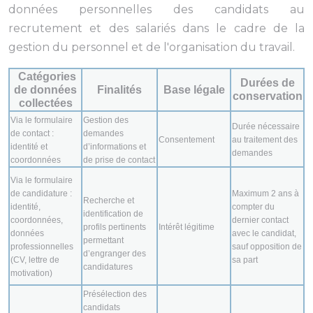
données personnelles des candidats au
recrutement et des salariés dans le cadre de la
gestion du personnel et de l'organisation du travail.
Catégories
Durées de
de données
Finalités
Base légale
conservation
collectées
Via le formulaire
Gestion des
Durée nécessaire
de contact :
demandes
Consentement
au traitement des
identité et
d’informations et
demandes
coordonnées
de prise de contact
Via le formulaire
de candidature :
Maximum 2 ans à
Recherche et
identité,
compter du
identification de
coordonnées,
dernier contact
profils pertinents
Intérêt légitime
données
avec le candidat,
permettant
professionnelles
sauf opposition de
d’engranger des
(CV, lettre de
sa part
candidatures
motivation)
Présélection des
candidats