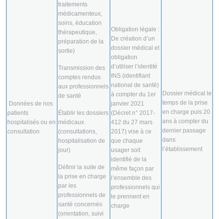
traitements
médicamenteux,
soins, éducation
Obligation légale :
thérapeutique,
De création d’un
préparation de la
dossier médical et
sortie)
obligation
d’utiliser l’identité
Transmission des
INS (identifiant
comptes rendus
national de santé)
aux professionnels
Dossier médical le
à compter du 1er
de santé
temps de la prise
Données de nos
janvier 2021
en charge puis 20
patients
Établir les dossiers
(Décret n° 2017-
ans à compter du
hospitalisés ou en
médicaux
412 du 27 mars
dernier passage
consultation
(consultations,
2017) vise à ce
dans
hospitalisation de
que chaque
l’établissement
jour)
usager soit
identifié de la
Définir la suite de
même façon par
la prise en charge
l’ensemble des
par les
professionnels qui
professionnels de
le prennent en
santé concernés
charge
(orientation, suivi