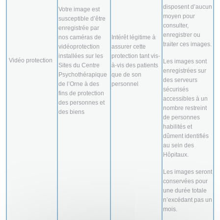
disposent d’aucun
Votre image est
moyen pour
susceptible d’être
consulter,
enregistrée par
enregistrer ou
nos caméras de
Intérêt légitime à
traiter ces images.
vidéoprotection
assurer cette
installées sur les
protection tant vis-
Vidéo protection
Les images sont
Sites du Centre
à-vis des patients
enregistrées sur
Psychothérapique
que de son
des serveurs
de l’Orne à des
personnel
sécurisés
fins de protection
accessibles à un
des personnes et
nombre restreint
des biens
de personnes
habilités et
dûment identifiés
au sein des
Hôpitaux.
Les images seront
conservées pour
une durée totale
n’excédant pas un
mois.