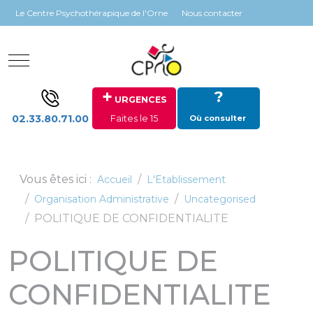
Panneau de gestion des cookies
Le Centre Psychothérapique de l'Orne
Nous contacter
Mobile Menu Toggle
+
?
URGENCES
02.33.80.71.00
Faites le 15
Où consulter
Vous êtes ici :
Accueil
L'Etablissement
Organisation Administrative
Uncategorised
POLITIQUE DE CONFIDENTIALITE
POLITIQUE DE
CONFIDENTIALITE