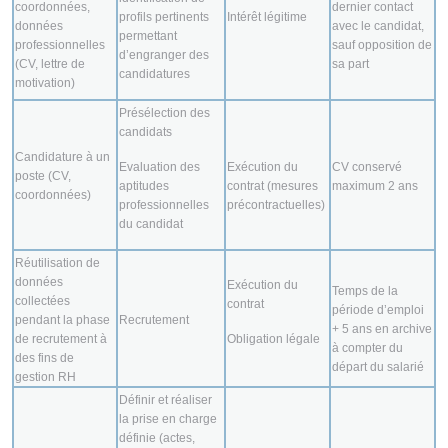
coordonnées,
dernier contact
profils pertinents
Intérêt légitime
données
avec le candidat,
permettant
professionnelles
sauf opposition de
d’engranger des
(CV, lettre de
sa part
candidatures
motivation)
Présélection des
candidats
Candidature à un
Evaluation des
Exécution du
CV conservé
poste (CV,
aptitudes
contrat (mesures
maximum 2 ans
coordonnées)
professionnelles
précontractuelles)
du candidat
Réutilisation de
données
Exécution du
Temps de la
collectées
contrat
période d’emploi
pendant la phase
Recrutement
+ 5 ans en archive
de recrutement à
Obligation légale
à compter du
des fins de
départ du salarié
gestion RH
Définir et réaliser
la prise en charge
définie (actes,