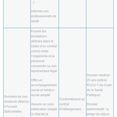
...)
Informer ces
professionnels de
santé
Fournir les
prestations
définies dans le
cadre d’un contrat
conclu entre
l’organisme et la
personne
concernée ou son
représentant légal
Dossier médical :
Offrir un
20 ans (article
accompagnement
R1112-7 du Code
social et médico-
de la Santé
social adapté
Publique)
Données de nos
Conformément au
résidents (Maison
Assurer un suivi
contrat
Dossier
d’Accueil
médicalisé adapté
d’hébergement
administratif : le
Spécialisée)
à l’état de la
temps du séjour,