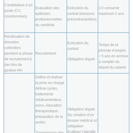
Candidature à un
Evaluation des
Exécution du
CV conservé
poste (CV,
aptitudes
contrat (mesures
maximum 2 ans
coordonnées)
professionnelles
précontractuelles)
du candidat
Réutilisation de
données
Exécution du
Temps de la
collectées
contrat
période d’emploi
pendant la phase
Recrutement
+ 5 ans en archive
de recrutement à
Obligation légale
à compter du
des fins de
départ du salarié
gestion RH
Définir et réaliser
la prise en charge
définie (actes,
traitements
médicamenteux,
soins, éducation
Obligation légale :
thérapeutique,
De création d’un
préparation de la
dossier médical et
sortie)
obligation
d’utiliser l’identité
Transmission des