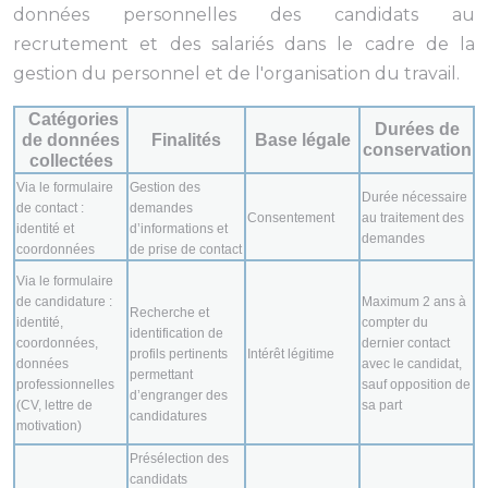
données personnelles des candidats au
recrutement et des salariés dans le cadre de la
gestion du personnel et de l'organisation du travail.
Catégories
Durées de
de données
Finalités
Base légale
conservation
collectées
Via le formulaire
Gestion des
Durée nécessaire
de contact :
demandes
Consentement
au traitement des
identité et
d’informations et
demandes
coordonnées
de prise de contact
Via le formulaire
de candidature :
Maximum 2 ans à
Recherche et
identité,
compter du
identification de
coordonnées,
dernier contact
profils pertinents
Intérêt légitime
données
avec le candidat,
permettant
professionnelles
sauf opposition de
d’engranger des
(CV, lettre de
sa part
candidatures
motivation)
Présélection des
candidats