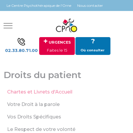
Panneau de gestion des cookies
Le Centre Psychothérapique de l'Orne
Nous contacter
Mobile Menu Toggle
+
?
URGENCES
02.33.80.71.00
Faites le 15
Où consulter
Droits du patient
Chartes et Livrets d'Accueil
Votre Droit à la parole
Vos Droits Spécifiques
Le Respect de votre volonté