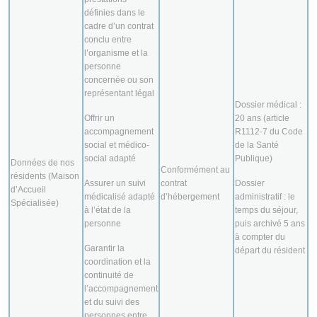
définies dans le
cadre d’un contrat
conclu entre
l’organisme et la
personne
concernée ou son
représentant légal
Dossier médical :
Offrir un
20 ans (article
accompagnement
R1112-7 du Code
social et médico-
de la Santé
social adapté
Publique)
Données de nos
Conformément au
résidents (Maison
Assurer un suivi
contrat
Dossier
d’Accueil
médicalisé adapté
d’hébergement
administratif : le
Spécialisée)
à l’état de la
temps du séjour,
personne
puis archivé 5 ans
à compter du
Garantir la
départ du résident
coordination et la
continuité de
l’accompagnement
et du suivi des
personnes entre