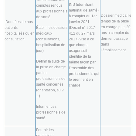
INS (identifiant
comptes rendus
national de santé)
aux professionnels
Dossier médical le
à compter du 1er
de santé
temps de la prise
Données de nos
janvier 2021
en charge puis 20
patients
Établir les dossiers
(Décret n° 2017-
ans à compter du
hospitalisés ou en
médicaux
412 du 27 mars
dernier passage
consultation
(consultations,
2017) vise à ce
dans
hospitalisation de
que chaque
l’établissement
jour)
usager soit
identifié de la
Définir la suite de
même façon par
la prise en charge
l’ensemble des
par les
professionnels qui
professionnels de
le prennent en
santé concernés
charge
(orientation, suivi
...)
Informer ces
professionnels de
santé
Fournir les
prestations