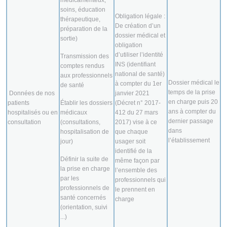
médicamenteux,
soins, éducation
Obligation légale :
thérapeutique,
De création d’un
préparation de la
dossier médical et
sortie)
obligation
d’utiliser l’identité
Transmission des
INS (identifiant
comptes rendus
national de santé)
aux professionnels
Dossier médical le
à compter du 1er
de santé
temps de la prise
Données de nos
janvier 2021
en charge puis 20
patients
Établir les dossiers
(Décret n° 2017-
ans à compter du
hospitalisés ou en
médicaux
412 du 27 mars
dernier passage
consultation
(consultations,
2017) vise à ce
dans
hospitalisation de
que chaque
l’établissement
jour)
usager soit
identifié de la
Définir la suite de
même façon par
la prise en charge
l’ensemble des
par les
professionnels qui
professionnels de
le prennent en
santé concernés
charge
(orientation, suivi
...)