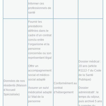
Informer ces
professionnels de
santé
Fournir les
prestations
définies dans le
cadre d’un contrat
conclu entre
l’organisme et la
personne
concernée ou son
représentant légal
Dossier médical :
Offrir un
20 ans (article
accompagnement
R1112-7 du Code
social et médico-
de la Santé
social adapté
Publique)
Données de nos
Conformément au
résidents (Maison
Assurer un suivi
contrat
Dossier
d’Accueil
médicalisé adapté
d’hébergement
administratif : le
Spécialisée)
à l’état de la
temps du séjour,
personne
puis archivé 5 ans
à compter du