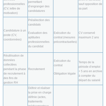
permettant
professionnelles
sauf opposition de
d’engranger des
(CV, lettre de
sa part
candidatures
motivation)
Présélection des
candidats
Candidature à un
Evaluation des
Exécution du
CV conservé
poste (CV,
aptitudes
contrat (mesures
maximum 2 ans
coordonnées)
professionnelles
précontractuelles)
du candidat
Réutilisation de
données
Exécution du
Temps de la
collectées
contrat
période d’emploi
pendant la phase
Recrutement
+ 5 ans en archive
de recrutement à
Obligation légale
à compter du
des fins de
départ du salarié
gestion RH
Définir et réaliser
la prise en charge
définie (actes,
traitements