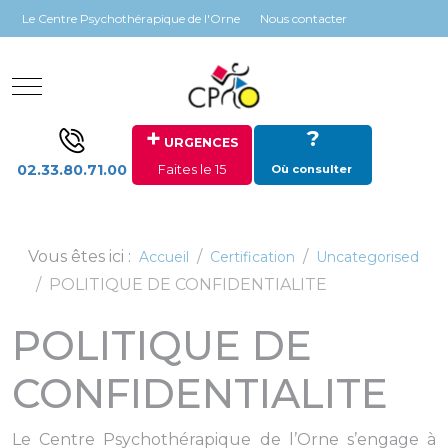
Panneau de gestion des cookies
Le Centre Psychothérapique de l'Orne
Nous contacter
Mobile Menu Toggle
+
?
URGENCES
02.33.80.71.00
Faites le 15
Où consulter
Vous êtes ici :
Accueil
Certification
Uncategorised
POLITIQUE DE CONFIDENTIALITE
POLITIQUE DE
CONFIDENTIALITE
Le Centre Psychothérapique de l’Orne s’engage à