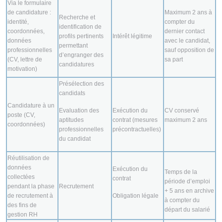
Via le formulaire
de candidature :
Maximum 2 ans à
Recherche et
identité,
compter du
identification de
coordonnées,
dernier contact
profils pertinents
Intérêt légitime
données
avec le candidat,
permettant
professionnelles
sauf opposition de
d’engranger des
(CV, lettre de
sa part
candidatures
motivation)
Présélection des
candidats
Candidature à un
Evaluation des
Exécution du
CV conservé
poste (CV,
aptitudes
contrat (mesures
maximum 2 ans
coordonnées)
professionnelles
précontractuelles)
du candidat
Réutilisation de
données
Exécution du
Temps de la
collectées
contrat
période d’emploi
pendant la phase
Recrutement
+ 5 ans en archive
de recrutement à
Obligation légale
à compter du
des fins de
départ du salarié
gestion RH