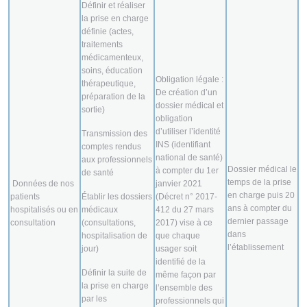
Définir et réaliser
la prise en charge
définie (actes,
traitements
médicamenteux,
soins, éducation
Obligation légale :
thérapeutique,
De création d’un
préparation de la
dossier médical et
sortie)
obligation
d’utiliser l’identité
Transmission des
INS (identifiant
comptes rendus
national de santé)
aux professionnels
Dossier médical le
à compter du 1er
de santé
temps de la prise
Données de nos
janvier 2021
en charge puis 20
patients
Établir les dossiers
(Décret n° 2017-
ans à compter du
hospitalisés ou en
médicaux
412 du 27 mars
dernier passage
consultation
(consultations,
2017) vise à ce
dans
hospitalisation de
que chaque
l’établissement
jour)
usager soit
identifié de la
Définir la suite de
même façon par
la prise en charge
l’ensemble des
par les
professionnels qui