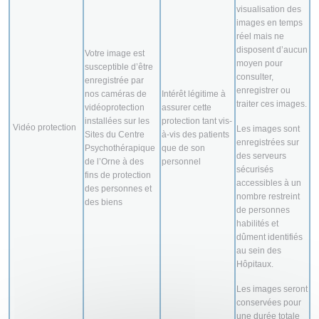
visualisation des
images en temps
réel mais ne
disposent d’aucun
Votre image est
moyen pour
susceptible d’être
consulter,
enregistrée par
enregistrer ou
nos caméras de
Intérêt légitime à
traiter ces images.
vidéoprotection
assurer cette
installées sur les
protection tant vis-
Vidéo protection
Les images sont
Sites du Centre
à-vis des patients
enregistrées sur
Psychothérapique
que de son
des serveurs
de l’Orne à des
personnel
sécurisés
fins de protection
accessibles à un
des personnes et
nombre restreint
des biens
de personnes
habilités et
dûment identifiés
au sein des
Hôpitaux.
Les images seront
conservées pour
une durée totale