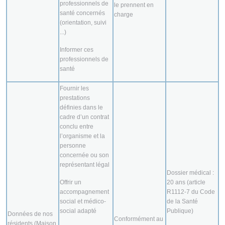
professionnels de
le prennent en
santé concernés
charge
(orientation, suivi
...)
Informer ces
professionnels de
santé
Fournir les
prestations
définies dans le
cadre d’un contrat
conclu entre
l’organisme et la
personne
concernée ou son
représentant légal
Dossier médical :
Offrir un
20 ans (article
accompagnement
R1112-7 du Code
social et médico-
de la Santé
social adapté
Publique)
Données de nos
Conformément au
résidents (Maison