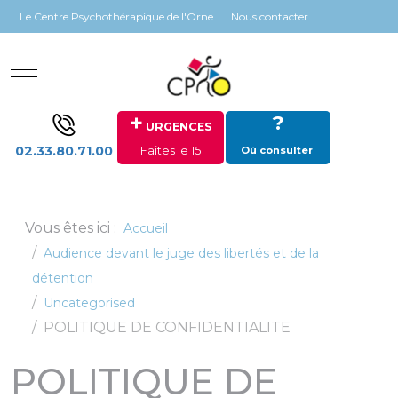
Panneau de gestion des cookies
Le Centre Psychothérapique de l'Orne
Nous contacter
Mobile Menu Toggle
+
?
URGENCES
02.33.80.71.00
Faites le 15
Où consulter
Vous êtes ici :
Accueil
Audience devant le juge des libertés et de la
détention
Uncategorised
POLITIQUE DE CONFIDENTIALITE
POLITIQUE DE