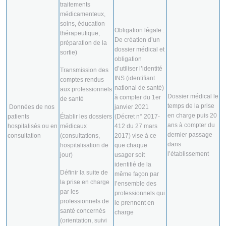
traitements
médicamenteux,
soins, éducation
Obligation légale :
thérapeutique,
De création d’un
préparation de la
dossier médical et
sortie)
obligation
d’utiliser l’identité
Transmission des
INS (identifiant
comptes rendus
national de santé)
aux professionnels
Dossier médical le
à compter du 1er
de santé
temps de la prise
Données de nos
janvier 2021
en charge puis 20
patients
Établir les dossiers
(Décret n° 2017-
ans à compter du
hospitalisés ou en
médicaux
412 du 27 mars
dernier passage
consultation
(consultations,
2017) vise à ce
dans
hospitalisation de
que chaque
l’établissement
jour)
usager soit
identifié de la
Définir la suite de
même façon par
la prise en charge
l’ensemble des
par les
professionnels qui
professionnels de
le prennent en
santé concernés
charge
(orientation, suivi