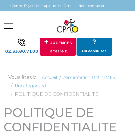
Panneau de gestion des cookies
Le Centre Psychothérapique de l'Orne
Nous contacter
Mobile Menu Toggle
+
?
URGENCES
02.33.80.71.00
Faites le 15
Où consulter
Vous êtes ici :
Accueil
Alimentation DMP (MES)
Uncategorised
POLITIQUE DE CONFIDENTIALITE
POLITIQUE DE
CONFIDENTIALITE