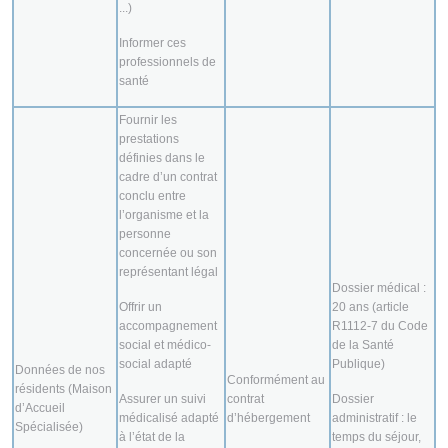
...)
Informer ces
professionnels de
santé
Fournir les
prestations
définies dans le
cadre d’un contrat
conclu entre
l’organisme et la
personne
concernée ou son
représentant légal
Dossier médical :
Offrir un
20 ans (article
accompagnement
R1112-7 du Code
social et médico-
de la Santé
social adapté
Publique)
Données de nos
Conformément au
résidents (Maison
Assurer un suivi
contrat
Dossier
d’Accueil
médicalisé adapté
d’hébergement
administratif : le
Spécialisée)
à l’état de la
temps du séjour,