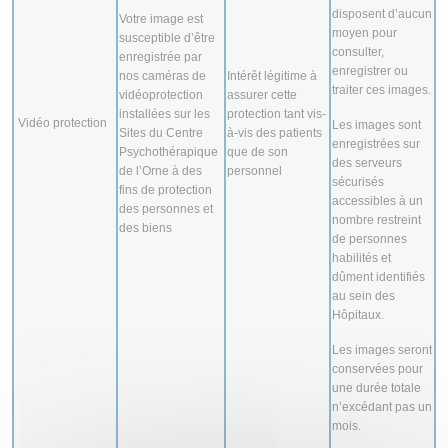
disposent d’aucun
Votre image est
moyen pour
susceptible d’être
consulter,
enregistrée par
enregistrer ou
nos caméras de
Intérêt légitime à
traiter ces images.
vidéoprotection
assurer cette
installées sur les
protection tant vis-
Vidéo protection
Les images sont
Sites du Centre
à-vis des patients
enregistrées sur
Psychothérapique
que de son
des serveurs
de l’Orne à des
personnel
sécurisés
fins de protection
accessibles à un
des personnes et
nombre restreint
des biens
de personnes
habilités et
dûment identifiés
au sein des
Hôpitaux.
Les images seront
conservées pour
une durée totale
n’excédant pas un
mois.