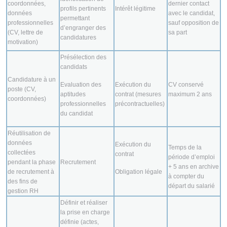
coordonnées,
dernier contact
profils pertinents
Intérêt légitime
données
avec le candidat,
permettant
professionnelles
sauf opposition de
d’engranger des
(CV, lettre de
sa part
candidatures
motivation)
Présélection des
candidats
Candidature à un
Evaluation des
Exécution du
CV conservé
poste (CV,
aptitudes
contrat (mesures
maximum 2 ans
coordonnées)
professionnelles
précontractuelles)
du candidat
Réutilisation de
données
Exécution du
Temps de la
collectées
contrat
période d’emploi
pendant la phase
Recrutement
+ 5 ans en archive
de recrutement à
Obligation légale
à compter du
des fins de
départ du salarié
gestion RH
Définir et réaliser
la prise en charge
définie (actes,